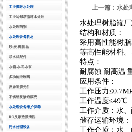
上一篇：
水处
工业循环水处理
工业冷却塔循环水处理
水处理树脂罐厂
水处理药剂
结构和材质：
水处理设备耗材
采用高性能树脂
砂.炭.树脂.盐
等高性能材料。
净水机配件
特点：
水箱.水塔.水泵
耐腐蚀 耐高温 
多功能控制阀
应用条件：
反渗透膜元件
工作压力≤0.7MP
不锈钢反渗透膜壳
工作温度≤49℃
水处理设备维护保养
工作介质：水、
RO反渗透膜清洗
储存运输环境： >
污水处理设备
工作介质：水、